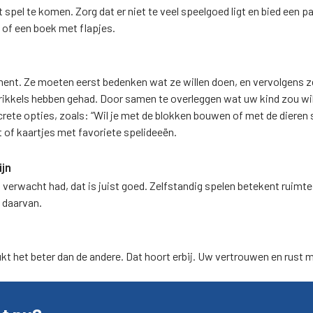
pel te komen. Zorg dat er niet te veel speelgoed ligt en bied een pa
 of een boek met flapjes.
ent. Ze moeten eerst bedenken wat ze willen doen, en vervolgens zel
 prikkels hebben gehad. Door samen te overleggen wat uw kind zou wil
e opties, zoals: “Wil je met de blokken bouwen of met de dieren sp
t of kaartjes met favoriete spelideeën.
ijn
 verwacht had, dat is juist goed. Zelfstandig spelen betekent ruimt
d daarvan.
kt het beter dan de andere. Dat hoort erbij. Uw vertrouwen en rust m