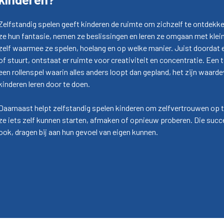
Zelfstandig spelen geeft kinderen de ruimte om zichzelf te ontdekken
ze hun fantasie, nemen ze beslissingen en leren ze omgaan met klei
zelf waarmee ze spelen, hoelang en op welke manier. Juist doordat
of stuurt, ontstaat er ruimte voor creativiteit en concentratie. Een
een rollenspel waarin alles anders loopt dan gepland, het zijn waar
kinderen leren door te doen.
Daarnaast helpt zelfstandig spelen kinderen om zelfvertrouwen op 
ze iets zelf kunnen starten, afmaken of opnieuw proberen. Die succ
ook, dragen bij aan hun gevoel van eigen kunnen.