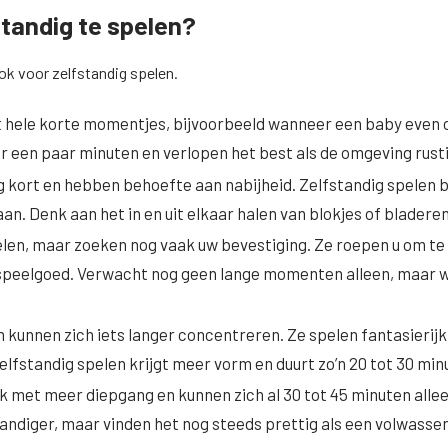
standig te spelen?
ook voor zelfstandig spelen.
t hele korte momentjes, bijvoorbeeld wanneer een baby even o
ar een paar minuten en verlopen het best als de omgeving rusti
g kort en hebben behoefte aan nabijheid. Zelfstandig spelen b
n. Denk aan het in en uit elkaar halen van blokjes of bladeren
pelen, maar zoeken nog vaak uw bevestiging. Ze roepen u om te
peelgoed. Verwacht nog geen lange momenten alleen, maar w
en kunnen zich iets langer concentreren. Ze spelen fantasierij
elfstandig spelen krijgt meer vorm en duurt zo’n 20 tot 30 min
aak met meer diepgang en kunnen zich al 30 tot 45 minuten a
standiger, maar vinden het nog steeds prettig als een volwass