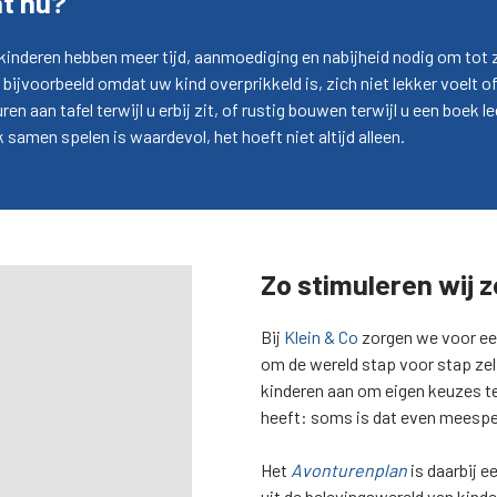
at nu?
inderen hebben meer tijd, aanmoediging en nabijheid nodig om tot ze
 bijvoorbeeld omdat uw kind overprikkeld is, zich niet lekker voelt
ren aan tafel terwijl u erbij zit, of rustig bouwen terwijl u een boek 
samen spelen is waardevol, het hoeft niet altijd alleen.
Zo stimuleren wij z
Bij
Klein & Co
zorgen we voor een
om de wereld stap voor stap z
kinderen aan om eigen keuzes te 
heeft: soms is dat even meespele
Het
Avonturenplan
is daarbij 
uit de belevingswereld van kind