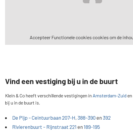
Accepteer
Functionele cookies
cookies om de inhoud
Vind een vestiging bij u in de buurt
Klein & Co heeft verschillende vestigingen in
Amsterdam-Zuid
en
bij u in de buurt is.
De Pijp – Ceintuurbaan
207-H
,
388-390
en
392
Rivierenbuurt – Rijnstraat
221
en
189-195