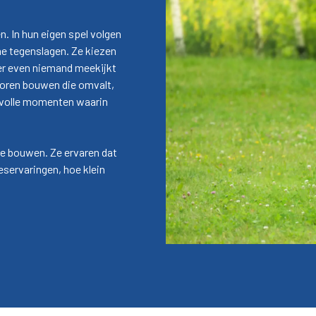
. In hun eigen spel volgen
ne tegenslagen. Ze kiezen
 er even niemand meekijkt
 toren bouwen die omvalt,
devolle momenten waarin
te bouwen. Ze ervaren dat
eservaringen, hoe klein