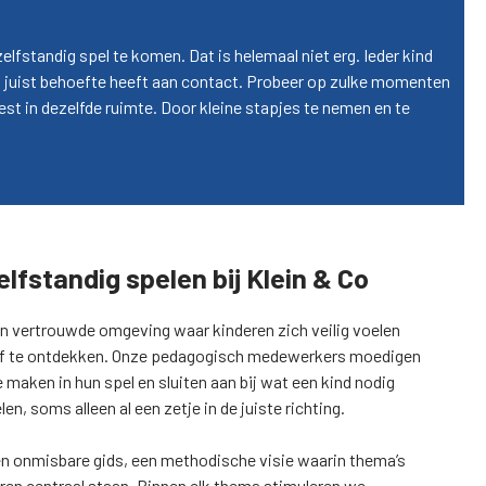
lfstandig spel te komen. Dat is helemaal niet erg. Ieder kind
 of juist behoefte heeft aan contact. Probeer op zulke momenten
leest in dezelfde ruimte. Door kleine stapjes te nemen en te
elfstandig spelen bij Klein & Co
 vertrouwde omgeving waar kinderen zich veilig voelen
elf te ontdekken. Onze pedagogisch medewerkers moedigen
maken in hun spel en sluiten aan bij wat een kind nodig
n, soms alleen al een zetje in de juiste richting.
een onmisbare gids, een methodische visie waarin thema’s
eren centraal staan. Binnen elk thema stimuleren we