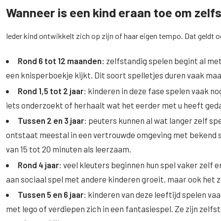
Wanneer is een kind eraan toe om zelf
Ieder kind ontwikkelt zich op zijn of haar eigen tempo. Dat geldt 
Rond 6 tot 12 maanden:
zelfstandig spelen begint al me
een knisperboekje kijkt. Dit soort spelletjes duren vaak ma
Rond 1,5 tot 2 jaar
: kinderen in deze fase spelen vaak no
iets onderzoekt of herhaalt wat het eerder met u heeft gedaa
Tussen 2 en 3 jaar
: peuters kunnen al wat langer zelf s
ontstaat meestal in een vertrouwde omgeving met bekend s
van 15 tot 20 minuten als leerzaam.
Rond 4 jaar
: veel kleuters beginnen hun spel vaker zelf 
aan sociaal spel met andere kinderen groeit, maar ook het z
Tussen 5 en 6 jaar
: kinderen van deze leeftijd spelen v
met lego of verdiepen zich in een fantasiespel. Ze zijn zelf