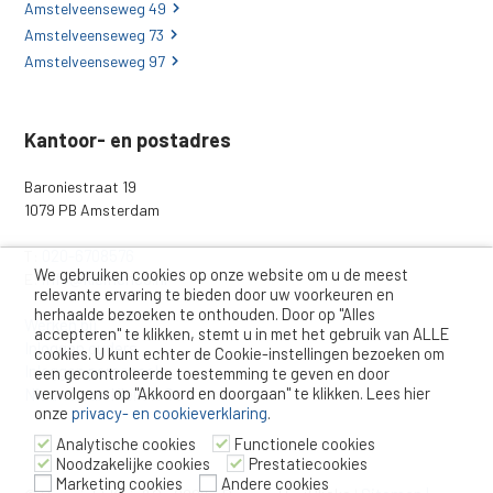
Amstelveenseweg 49
Amstelveenseweg 73
Amstelveenseweg 97
Kantoor- en postadres
Baroniestraat 19
1079 PB Amsterdam
020-6708576
T:
We gebruiken cookies op onze website om u de meest
info@kleinenco.nl
E:
relevante ervaring te bieden door uw voorkeuren en
herhaalde bezoeken te onthouden. Door op "Alles
Werken bij
accepteren" te klikken, stemt u in met het gebruik van ALLE
Inloggen ouders
cookies. U kunt echter de Cookie-instellingen bezoeken om
Inloggen personeel
een gecontroleerde toestemming te geven en door
vervolgens op "Akkoord en doorgaan" te klikken. Lees hier
Nieuws van Klein & Co
onze
privacy- en cookieverklaring
.
Analytische cookies
Functionele cookies
Noodzakelijke cookies
Prestatiecookies
Marketing cookies
Andere cookies