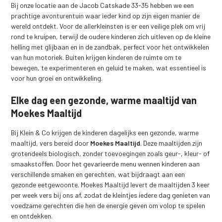
Bij onze locatie aan de Jacob Catskade 33-35 hebben we een
prachtige avonturentuin waar ieder kind op zijn eigen manier de
wereld ontdekt. Voor de allerkleinsten is er een veilige plek om vrij
rond te kruipen, terwijl de oudere kinderen zich uitleven op de kleine
helling met glijbaan en in de zandbak, perfect voor het ontwikkelen
van hun motoriek. Buiten krijgen kinderen de ruimte om te
bewegen, te experimenteren en geluid te maken, wat essentieel is
voor hun groei en ontwikkeling.
Elke dag een gezonde, warme maaltijd van
Moekes Maaltijd
Bij Klein & Co krijgen de kinderen dagelijks een gezonde, warme
maaltijd, vers bereid door
Moekes Maaltijd
. Deze maaltijden zijn
grotendeels biologisch, zonder toevoegingen zoals geur-, kleur- of
smaakstoffen. Door het gevarieerde menu wennen kinderen aan
verschillende smaken en gerechten, wat bijdraagt aan een
gezonde eetgewoonte. Moekes Maaltijd levert de maaltijden 3 keer
per week vers bij ons af, zodat de kleintjes iedere dag genieten van
voedzame gerechten die hen de energie geven om volop te spelen
en ontdekken.