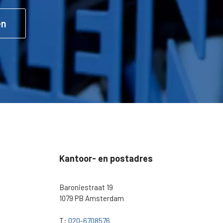
en
Kantoor- en postadres
Baroniestraat 19
1079 PB Amsterdam
T:
020-6708576