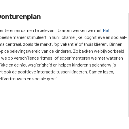
vonturenplan
rimenteren en samen te beleven. Daarom werken we met
Het
else manier stimuleert in hun lichamelijke, cognitieve en sociaal-
entraal, zoals ‘de markt’, ‘op vakantie’ of ‘(huis)dieren’. Binnen
 op de belevingswereld van de kinderen. Zo bakken we bijvoorbeeld
 we op verschillende ritmes, of experimenteren we met water en
ikkelen de nieuwsgierigheid en helpen kinderen spelenderwijs
t ook de positieve interactie tussen kinderen. Samen lezen,
elfvertrouwen en sociale groei.