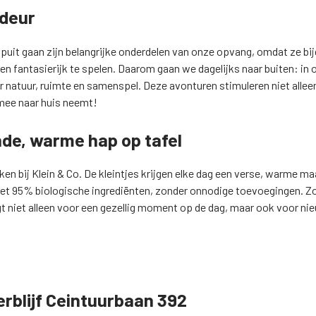
 deur
ropuit gaan zijn belangrijke onderdelen van onze opvang, omdat ze b
n fantasierijk te spelen. Daarom gaan we dagelijks naar buiten: in 
 natuur, ruimte en samenspel. Deze avonturen stimuleren niet allee
 mee naar huis neemt!
nde, warme hap op tafel
ken bij Klein & Co. De kleintjes krijgen elke dag een verse, warme ma
 met 95% biologische ingrediënten, zonder onnodige toevoegingen. 
t niet alleen voor een gezellig moment op de dag, maar ook voor n
erblijf Ceintuurbaan 392