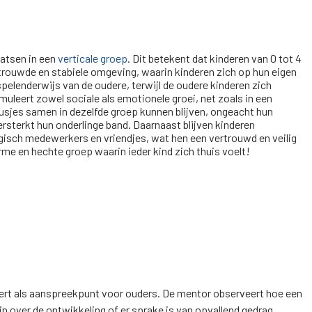
aatsen in een
verticale groep
. Dit betekent dat kinderen van 0 tot 4
rtrouwde en stabiele omgeving, waarin kinderen zich op hun eigen
elenderwijs van de oudere, terwijl de oudere kinderen zich
muleert zowel sociale als emotionele groei, net zoals in een
 zusjes samen in dezelfde groep kunnen blijven, ongeacht hun
versterkt hun onderlinge band. Daarnaast blijven kinderen
gisch medewerkers en vriendjes, wat hen een vertrouwd en veilig
me en hechte groep waarin ieder kind zich thuis voelt!
ert als aanspreekpunt voor ouders. De mentor observeert hoe een
jn over de ontwikkeling of er sprake is van opvallend gedrag,