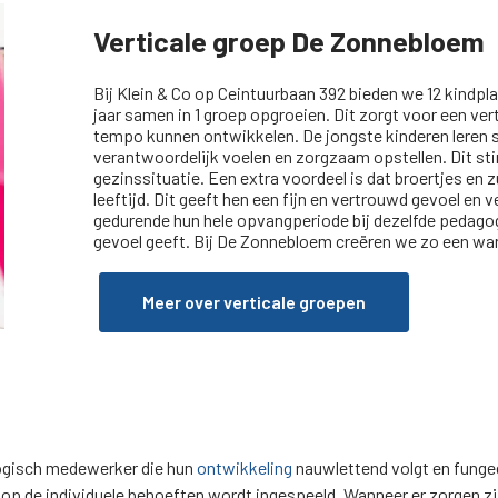
Verticale groep De Zonnebloem
Bij Klein & Co op Ceintuurbaan 392 bieden we 12 kindpl
jaar samen in 1 groep opgroeien. Dit zorgt voor een ve
tempo kunnen ontwikkelen. De jongste kinderen leren sp
verantwoordelijk voelen en zorgzaam opstellen. Dit sti
gezinssituatie. Een extra voordeel is dat broertjes en
leeftijd. Dit geeft hen een fijn en vertrouwd gevoel en 
gedurende hun hele opvangperiode bij dezelfde pedago
gevoel geeft. Bij De Zonnebloem creëren we zo een war
Meer over verticale groepen
gogisch medewerker die hun
ontwikkeling
nauwlettend volgt en funge
er op de individuele behoeften wordt ingespeeld. Wanneer er zorgen zi