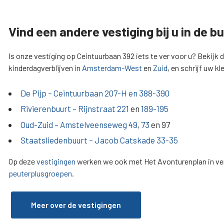
Vind een andere vestiging bij u in de b
Is onze vestiging op Ceintuurbaan 392 iets te ver voor u? Bekijk
kinderdagverblijven in
Amsterdam-West
en
Zuid
, en schrijf uw kle
De Pijp – Ceintuurbaan
207-H en
388-390
Rivierenbuurt – Rijnstraat
221
en
189-195
Oud-Zuid – Amstelveenseweg
49
,
73
en 97
Staatsliedenbuurt – Jacob Catskade
33-35
Op deze
vestigingen
werken we ook met Het Avonturenplan in ver
peuterplusgroepen
.
Meer over de vestigingen