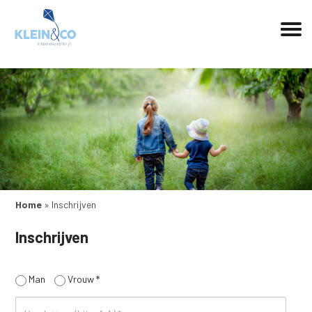
Home
»
Inschrijven
Inschrijven
gender
Man
Vrouw *
initials