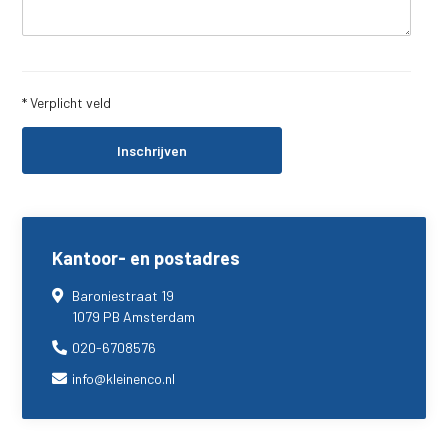
* Verplicht veld
Kantoor- en postadres
Baroniestraat 19
1079 PB Amsterdam
020-6708576
info@kleinenco.nl