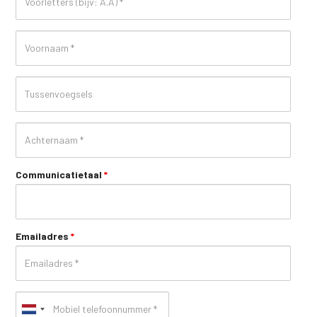
first_name
prefix
last_name
Communicatietaal
*
Emailadres
*
Mobiel