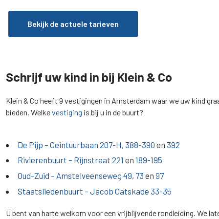
Bekijk de actuele tarieven
Schrijf uw kind in bij Klein & Co
Klein & Co heeft 9 vestigingen in Amsterdam waar we uw kind g
bieden. Welke
vestiging
is bij u in de buurt?
De Pijp – Ceintuurbaan
207-H
,
388-390
en
392
Rivierenbuurt – Rijnstraat
221
en
189-195
Oud-Zuid – Amstelveenseweg
49
,
73
en
97
Staatsliedenbuurt – Jacob Catskade
33-35
U bent van harte welkom voor een vrijblijvende rondleiding. We lat