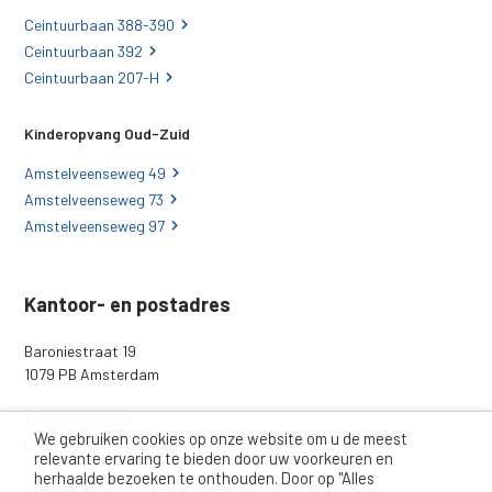
Ceintuurbaan 388-390
Ceintuurbaan 392
Ceintuurbaan 207-H
Kinderopvang Oud-Zuid
Amstelveenseweg 49
Amstelveenseweg 73
Amstelveenseweg 97
Kantoor- en postadres
Baroniestraat 19
1079 PB Amsterdam
020-6708576
T:
We gebruiken cookies op onze website om u de meest
info@kleinenco.nl
E:
relevante ervaring te bieden door uw voorkeuren en
herhaalde bezoeken te onthouden. Door op "Alles
Werken bij